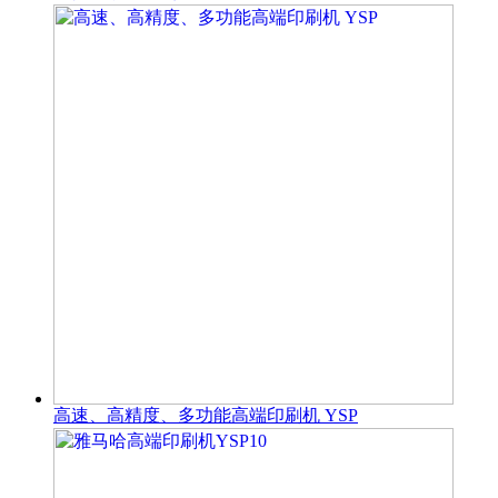
高速、高精度、多功能高端印刷机 YSP