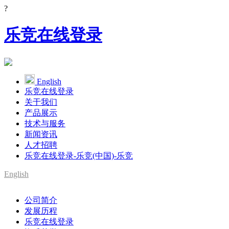
?
乐竞在线登录
English
乐竞在线登录
关于我们
产品展示
技术与服务
新闻资讯
人才招聘
乐竞在线登录-乐竞(中国)-乐竞
English
公司简介
发展历程
乐竞在线登录