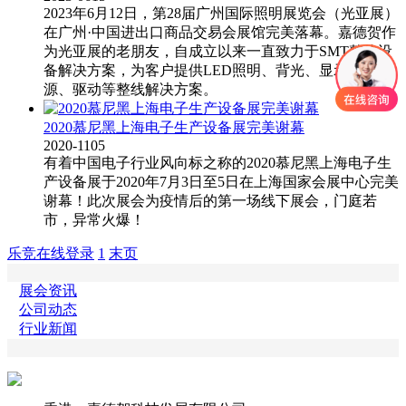
2023年6月12日，第28届广州国际照明展览会（光亚展）
在广州·中国进出口商品交易会展馆完美落幕。嘉德贺作
为光亚展的老朋友，自成立以来一直致力于SMT整体设
备解决方案，为客户提供LED照明、背光、显示屏、电
源、驱动等整线解决方案。
2020慕尼黑上海电子生产设备展完美谢幕
2020-11
05
有着中国电子行业风向标之称的2020慕尼黑上海电子生
产设备展于2020年7月3日至5日在上海国家会展中心完美
谢幕！此次展会为疫情后的第一场线下展会，门庭若
市，异常火爆！
乐竞在线登录
1
末页
展会资讯
公司动态
行业新闻