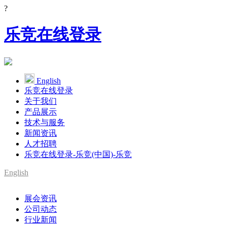
?
乐竞在线登录
English
乐竞在线登录
关于我们
产品展示
技术与服务
新闻资讯
人才招聘
乐竞在线登录-乐竞(中国)-乐竞
English
展会资讯
公司动态
行业新闻