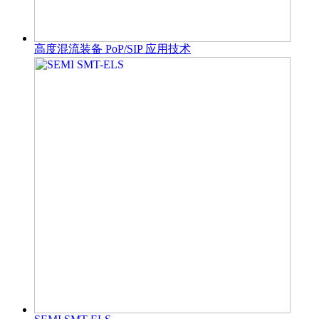
高度混流装备 PoP/SIP 应用技术