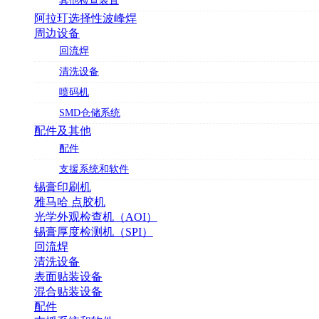
其他检查装置
阿拉玎选择性波峰焊
周边设备
回流焊
清洗设备
喷码机
SMD仓储系统
配件及其他
配件
支援系统和软件
锡膏印刷机
雅马哈 点胶机
光学外观检查机（AOI）
锡膏厚度检测机（SPI）
回流焊
清洗设备
表面贴装设备
混合贴装设备
配件