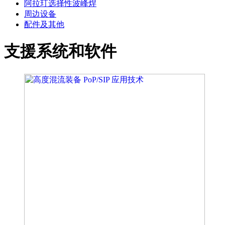
阿拉玎选择性波峰焊
周边设备
配件及其他
支援系统和软件