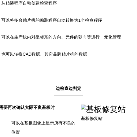
从贴装程序自动创建检查程序
可以将多台贴片机的贴装程序自动转换为1个检查程序
可以在生产线内对坐标系的方向、元件的朝向等进行一元化管理
也可以转换CAD数据、其它品牌贴片机的数据
边检查边判定
需要再次确认实际不良基板时
基板修复站
可以在基板图像上显示所有不良的
位置