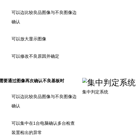
可以边比较良品图像与不良图像边
确认
可以放大显示图像
可以修改不良原因并确定
需要通过图像再次确认不良基板时
集中判定系统
可以边比较良品图像与不良图像边
确认
可以集中在1台电脑确认多台检查
装置检出的异常