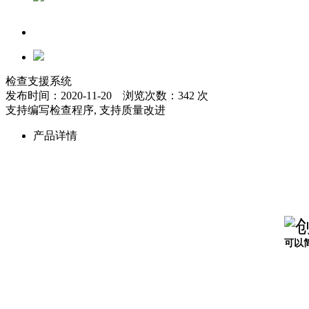
检查支援系统
发布时间：2020-11-20 浏览次数：342 次
支持编写检查程序, 支持质量改进
产品详情
可以