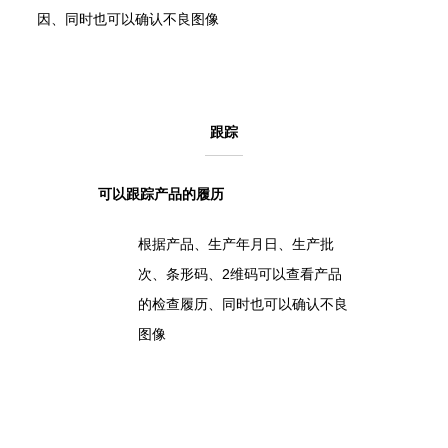
因、同时也可以确认不良图像
跟踪
可以跟踪产品的履历
根据产品、生产年月日、生产批
次、条形码、2维码可以查看产品
的检查履历、同时也可以确认不良
图像