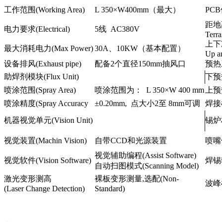
工作范围(Working Area)
L 350×W400mm（最大）
PCB
距地
电力要求(Electrical)
5线 AC380V
Terra
上下
最大消耗电力(Max Power)
30A、10KW（基本配置）
Up a
设备排风(Exhaust pipe)
配备2个直径150mm抽风口
预热系
助焊剂模块(Flux Unit)
下预热
喷涂范围(Spray Area)
喷涂范围为： L 350×W 400 mm
上预热
喷涂精度(Spray Accuracy
±0.20mm, 点大小2至 8mm可调
焊接模块
机器视觉单元(Vision Unit)
锡炉材
视觉装置(Machin Vision)
自带CCD和光源装置
喷嘴保
视觉辅助编程(Assist Software)
视觉软件(Vision Software)
焊锡轴
自动扫图模式(Scanning Model)
激光变形测高
裸板变形测量,选配(Non-
波峰检测
(Laser Change Detection)
Standard)