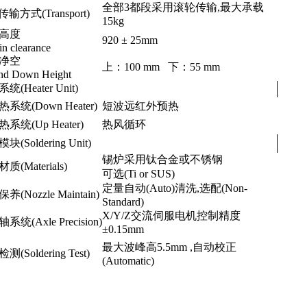
全部3都段采用滚轮传输,最大承载
传输方式(Transport)
15kg
高度
920 ± 25mm
in clearance
净空
上：100 mm 下：55 mm
nd Down Height
统(Heater Unit)
系统(Down Heater)
短波远红外预热
系统(Up Heater)
热风循环
(Soldering Unit)
锡炉采用钛合金或不锈钢
质(Materials)
可选(Ti or SUS)
定量自动(Auto)清洗,选配(Non-
养(Nozzle Maintain)
Standard)
X/Y/Z交流伺服电机控制精度
系统(Axle Precision)
±0.15mm
最大波峰高5.5mm ,自动校正
(Soldering Test)
(Automatic)