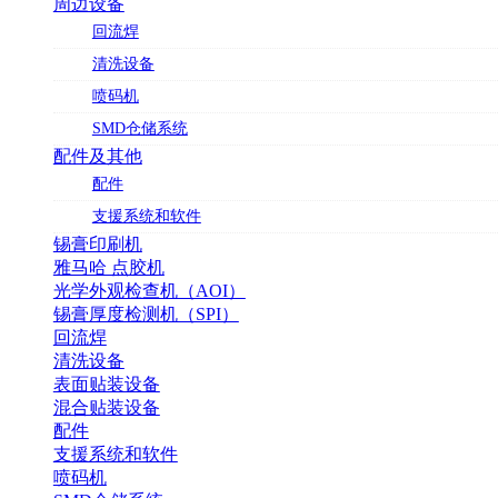
周边设备
回流焊
清洗设备
喷码机
SMD仓储系统
配件及其他
配件
支援系统和软件
锡膏印刷机
雅马哈 点胶机
光学外观检查机（AOI）
锡膏厚度检测机（SPI）
回流焊
清洗设备
表面贴装设备
混合贴装设备
配件
支援系统和软件
喷码机