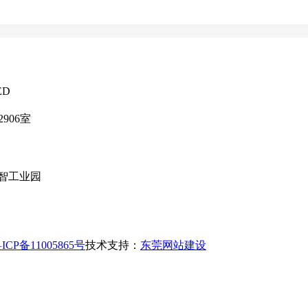
ED
906室
智工业园
ICP备11005865号
技术支持：
东莞网站建设