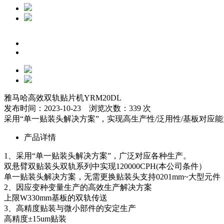
雅马哈高效双轨贴片机YRM20DL
发布时间：2023-10-23 浏览次数：339 次
采用“单一贴装头解决方案”，实现高生产性/泛用性/基板对应
产品详情
1、采用“单一贴装头解决方案”，广泛对应各种生产。
双悬臂双贴装头双轨系列中实现120000CPH(本公司条件）
单一贴装头解决方案，无需更换贴装头支持0201mm~大型元件
2、因应变种变量生产的高效生产解决方案
上限W330mm基板的双轨传送
3、高精度贴装与微小部件的安定生产
高精度±15um贴装