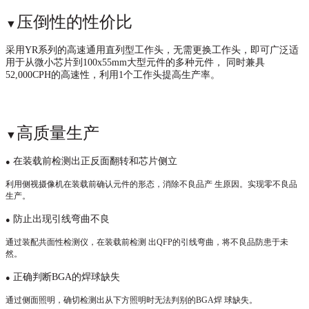
压倒性的性价比
▼
采用
YR系列的高速通用直列型工作头，无需更换工作头，即可广泛适
用于从微小芯片到100x55mm大型元件的多种元件， 同时兼具
52,000CPH的高速性，利用1个工作头提高生产率。
高质量生产
▼
在装载前检测出正反面翻转和芯片侧立
●
利用侧视摄像机在装载前确认元件的形态，消除不良品产
生原因。实现零不良品
生产。
防止出现引线弯曲不良
●
通过装配共面性检测仪，在装载前检测
出
QFP的引线弯曲，将不良品防患于未
然。
正确判断
BGA的焊球缺失
●
通过侧面照明，确切检测出从下方照明时无法判别的
BGA焊 球缺失。