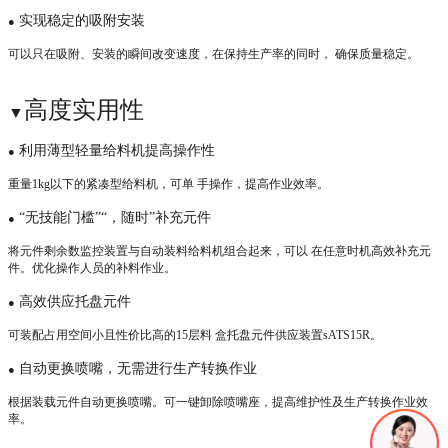
实现稳定的吸附安装
●
可以只在吸附、安装的瞬间改变速度，在保持生产率的同时，
确保质量稳定。
高度实用性
▼
利用薄型轻量给料机提高操作性
●
重量
1kg以下的紧凑型给料机，可单 手操作，提高作业效率。
“无技能门槛”“，随时”补充元件
●
将元件剩余数监控装置与自动装料给料机组合起来，可以
在任意时机高效补充元
件。优化操作人员的补料作业。
高效供应托盘元件
●
可装配占用空间小且性价比高的
15层料 盒托盘元件供应装置sATS15R。
自动更换喷嘴，无需进行生产转换作业
●
根据装载元件自动更换喷嘴。可一键卸除喷嘴座，提高维护性及生产转换作业效
率。