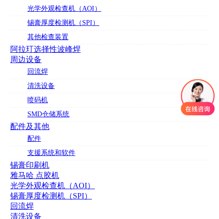
光学外观检查机（AOI）
锡膏厚度检测机（SPI）
其他检查装置
阿拉玎选择性波峰焊
周边设备
回流焊
清洗设备
喷码机
SMD仓储系统
配件及其他
配件
支援系统和软件
锡膏印刷机
雅马哈 点胶机
光学外观检查机（AOI）
锡膏厚度检测机（SPI）
回流焊
清洗设备