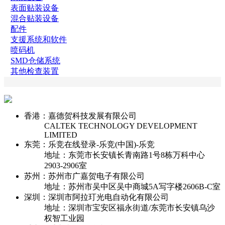
表面贴装设备
混合贴装设备
配件
支援系统和软件
喷码机
SMD仓储系统
其他检查装置
香港：嘉德贺科技发展有限公司
CALTEK TECHNOLOGY DEVELOPMENT
LIMITED
东莞：乐竞在线登录-乐竞(中国)-乐竞
地址：东莞市长安镇长青南路1号8栋万科中心
2903-2906室
苏州：苏州市广嘉贺电子有限公司
地址：苏州市吴中区吴中商城5A写字楼2606B-C室
深圳：深圳市阿拉玎光电自动化有限公司
地址：深圳市宝安区福永街道/东莞市长安镇乌沙
权智工业园