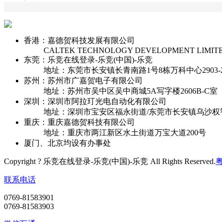
香港：嘉德贺科技发展有限公司
CALTEK TECHNOLOGY DEVELOPMENT LIMIT
东莞：乐竞在线登录-乐竞(中国)-乐竞
地址：东莞市长安镇长青南路1号8栋万科中心2903-2
苏州：苏州市广嘉贺电子有限公司
地址：苏州市吴中区吴中商城5A写字楼2606B-C室
深圳：深圳市阿拉玎光电自动化有限公司
地址：深圳市宝安区福永街道/东莞市长安镇乌沙权
重庆：重庆嘉德贺科技有限公司
地址：重庆市两江新区水土街道万宝大道200号
厦门、北京均设有办事处
Copyright ? 乐竞在线登录-乐竞(中国)-乐竞 All Rights Reserved.
粤
联系电话
0769-81583901
0769-81583903