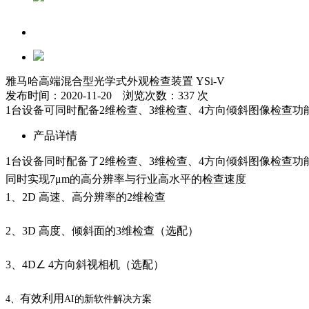
雅马哈高端混合型光学式外观检查装置 YSi-V
发布时间：2020-11-20 浏览次数：337 次
1台设备可同时配备2维检查、3维检查、4方向倾斜图像检查功
产品详情
1台设备同时配备了2维检查、3维检查、4方向倾斜图像检查功
同时实现7μm的高分辨率与行业高水平的检查速度
1、2D 高速、高分辨率的2维检查
2、3D 高度、倾斜面的3维检查（选配）
3、4D∠ 4方向斜视相机（选配）
有效利用
4、
AI的新软件解决方案