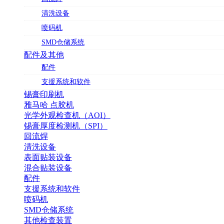
清洗设备
喷码机
SMD仓储系统
配件及其他
配件
支援系统和软件
锡膏印刷机
雅马哈 点胶机
光学外观检查机（AOI）
锡膏厚度检测机（SPI）
回流焊
清洗设备
表面贴装设备
混合贴装设备
配件
支援系统和软件
喷码机
SMD仓储系统
其他检查装置