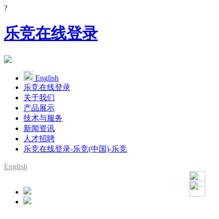
?
乐竞在线登录
English
乐竞在线登录
关于我们
产品展示
技术与服务
新闻资讯
人才招聘
乐竞在线登录-乐竞(中国)-乐竞
English
SMT整线设备供应商
YAMAHA代理