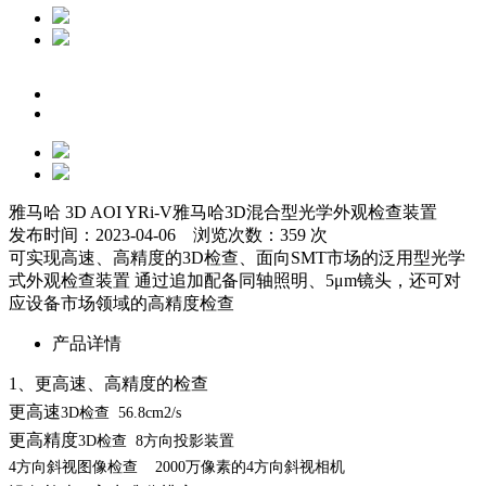
雅马哈 3D AOI YRi-V雅马哈3D混合型光学外观检查装置
发布时间：2023-04-06 浏览次数：359 次
可实现高速、高精度的3D检查、面向SMT市场的泛用型光学
式外观检查装置 通过追加配备同轴照明、5μm镜头，还可对
应设备市场领域的高精度检查
产品详情
1、更高速、高精度的检查
更高速
3D检查
56.8cm2/s
更高精度
3D检查
8方向投影装置
4方向斜视图像检查
2000万像素的4方向斜视相机