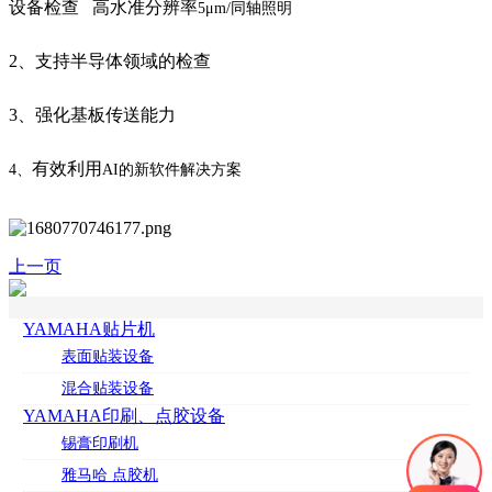
设备检查
高水准分辨率
5μm/同轴照明
2、支持半导体领域的检查
3、强化基板传送能力
有效利用
4、
AI的新软件解决方案
上一页
YAMAHA贴片机
表面贴装设备
混合贴装设备
YAMAHA印刷、点胶设备
锡膏印刷机
雅马哈 点胶机