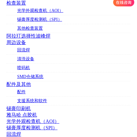
检查装置
光学外观检查机（AOI）
锡膏厚度检测机（SPI）
其他检查装置
阿拉玎选择性波峰焊
周边设备
回流焊
清洗设备
喷码机
SMD仓储系统
配件及其他
配件
支援系统和软件
锡膏印刷机
雅马哈 点胶机
光学外观检查机（AOI）
锡膏厚度检测机（SPI）
回流焊