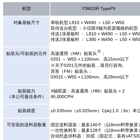
机型
YSM20R TypePV
对象基板尺寸
单轨机型:L810 × W490 ～ L50 × W50
双传送台机型 ：※仅限X轴为双梁规格的机型
传送1张基板时 ： L810 × W490 ～ L50 × W5
传送2张基板时 ： L380 × W490 ～ L50 × W5
※
贴装头/可贴装的元件
高速通用（HM）贴装头
：
0201 ～ W55 × L100mm、高15mm以下
※关于0201元件的贴装，请另行咨询。
异形（FM）贴装头：
03015～W55 × L100mm、高28mm以下
贴装能力
X轴双梁：高速通用（HM）贴装头 × 2
（本公司最佳条件）
95,000CPH
贴装精度
±0.035mm（±0.025mm）Cpk≧1.0（
可安装的送料器数量
固定送料器架：最多140个（以8mm料带换算
一次性换料车：最多128个（以8mm料带换算
自动托盘供料器：30层（固定式：装有sATS3