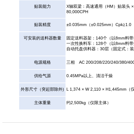
贴装能力
X轴双梁：高速通用（HM）贴装头 × 
80,000CPH
贴装精度
±0.035mm（±0.025mm）Cpk
可安装的送料器数量
固定送料器架：140个（以8mm料
一次性换料车：128个（以8mm料
自动托盘供料器：30层（固定式：装有
电源规格
三相 AC 200/208/220/240/380/40
供给气源
0.45MPa以上、清洁干燥
外形尺寸（突起部除外)
L 1,374 × W 2,110 × H1,445
主体重量
约2,500kg（仅限主体）