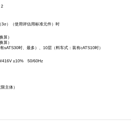
2
≧1.0（3σ）（使用评估用标准元件）时
带换算）
带换算）
sATS30时、最多）、10层（料车式：装有cATS10时）
0/416V ±10% 50/60Hz
mm（仅限主体）